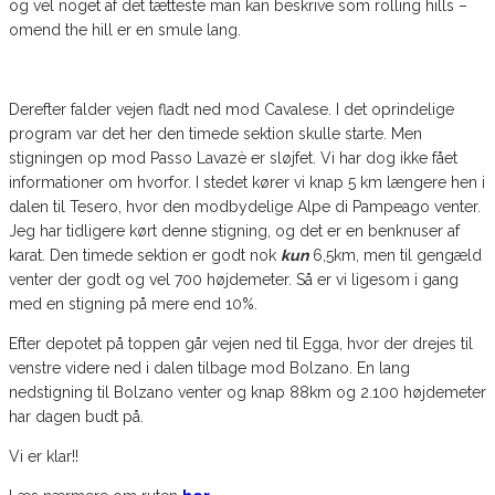
og vel noget af det tætteste man kan beskrive som rolling hills –
omend the hill er en smule lang.
Derefter falder vejen fladt ned mod Cavalese. I det oprindelige
program var det her den timede sektion skulle starte. Men
stigningen op mod Passo Lavazè er sløjfet. Vi har dog ikke fået
informationer om hvorfor. I stedet kører vi knap 5 km længere hen i
dalen til Tesero, hvor den modbydelige Alpe di Pampeago venter.
Jeg har tidligere kørt denne stigning, og det er en benknuser af
karat. Den timede sektion er godt nok
kun
6,5km, men til gengæld
venter der godt og vel 700 højdemeter. Så er vi ligesom i gang
med en stigning på mere end 10%.
Efter depotet på toppen går vejen ned til Egga, hvor der drejes til
venstre videre ned i dalen tilbage mod Bolzano. En lang
nedstigning til Bolzano venter og knap 88km og 2.100 højdemeter
har dagen budt på.
Vi er klar!!