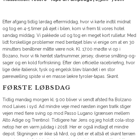
Efter afgang tidlig lørdag eftermiddag, hvor vi kørte indtil midnat
og tog en 4-5 timer på øjet i bilen, kom vi frem til vores hotel
søndag middag. Vi pakkede ud og tog en meget kort rulletur. Med
lidt forskellige problemer med bentøjet blev vi enige om at en 30
minutters benåbner måtte være nok. Kl. 17.00 mødte vi op i
Bozano, hvor vi fik hentet startnummer, jersey, diverse småting-og-
sager og en kold forfriskning. Efter den officielle racebriefing, hvor
lige dele italiensk, tysk og engelsk blev blandet i en stor
pærevælling spiste vi en masse lækre tyroler-tapas. Skønt.
FØRSTE LØBSDAG
Tidlig mandag morgen kl. 9.00 bliver vi sendt afsted fra Bolzano
mod Laives i syd. Ad mindre veje med næsten ingen trafik stiger
vejen med flere sving op mod Passo Lugano (grænsen mellem
Alto Adige og Trentino). Tidligere har Jens og jeg holdt cola-stop
netop her en varm julidag i 2018. Her er også indlagt et mindre
depot. Stigningen er ikke så hård, og det er et altså et skønt terræn