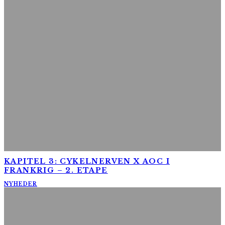
KAPITEL 3: CYKELNERVEN X AOC I
FRANKRIG – 2. ETAPE
NYHEDER