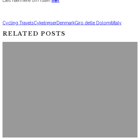
Læs nærmere om ruten
her
.
Cycling Travels
Cykelrejser
Denmark
Giro delle Dolomiti
Italy
RELATED POSTS