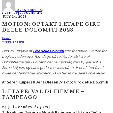
SØREN KUIPERS
·
CYKELREJSER
NYHEDER
·
JULY 24, 2023
MOTION: OPTAKT 1.ETAPE GIRO
DELLE DOLOMITI 2023
Home
CYKELREJSER
Den 46. udgave af
Giro delle Dolomiti
står for døren! Starten for
begivenheden over fem dage på to hjul for elskere af
Dolomitterne går i Bolzano denne mandag den 24. juli. AoCs
Søren Kuipers og hans gode ven Jens på 77 år er afsted for at
cykle det femdages etapeløb. I kan her følge deres oplevelser.
Af Søren Kuipers & Jens Olesen // Foto: Giro delle Dolomiti
1. ETAPE: VAL DI FIEMME –
PAMPEAGO
24. juli – 2.108 m | 87,9 km |
Tidssektion: Tesero – Alpe di Pampeago | 6,5km • 700m