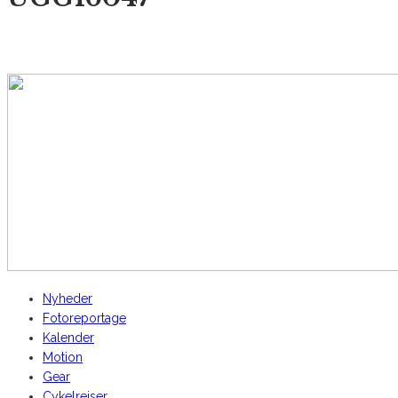
AltomCykling.dk 2025 | Tel.: +45 23 49 19 39
Nyheder
Fotoreportage
Kalender
Motion
Gear
Cykelrejser