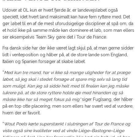
Udover at OL kun er hvert fjerde år, er landevejsløbet også
specielt, idet hvert land maksimalt kan have fem ryttere med. Det
gør løbet til en af de mest uforudsigelige discipliner at spå om, da
et hold ikke på samme måde kan dominere et løb, som man ellers
ser eksempelvis Team Sky gøre det i Tour de France.
Fra dansk side har der ikke været lagt skjul på, at man gerne sidder
lidt i venteposition og håber på, at de store lande som England,
Italien og Spanien forsøger at skabe løbet.
”
Med kun tre mand, har vi ikke så mange uligheder for at præge
løbet, så jeg skal i stedet forsøge at spare mig selv så lang tid
som muligt. Kan jeg så sidde helt med til finalen kan jeg måske
lukrere på, at de store ryttere holde øje med hinanden og så
måske ikke har så meget fokus på mig”
siger Fuglsang, der håber
på en top otte placering, men som ellers har svært ved at vurdere,
hvem der er favorit.
“
Wout Poels kørte superstærkt i slutningen af Tour de France og
viste også sine kvaliteter ved at vinde Liège–Bastogne–Liège