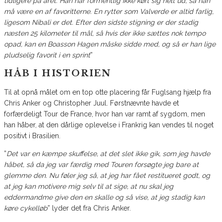
tidligere på året. Han har formentlig ikke kørt sig helt ud, så han
må være en af favoritterne. En rytter som Valverde er altid farlig,
ligesom Nibali er det. Efter den sidste stigning er der stadig
næsten 25 kilometer til mål, så hvis der ikke sættes nok tempo
opad, kan en Boasson Hagen måske sidde med, og så er han lige
pludselig favorit i en sprint
”
HÅB I HISTORIEN
Til at opnå målet om en top otte placering får Fuglsang hjælp fra
Chris Anker og Christopher Juul. Førstnævnte havde et
forfærdeligt Tour de France, hvor han var ramt af sygdom, men
han håber, at den dårlige oplevelse i Frankrig kan vendes til noget
positivt i Brasilien.
”
Det var en kæmpe skuffelse, at det slet ikke gik, som jeg havde
håbet, så da jeg var færdig med Touren forsøgte jeg bare at
glemme den. Nu føler jeg så, at jeg har fået restitueret godt, og
at jeg kan motivere mig selv til at sige, at nu skal jeg
eddermandme give den en skalle og så vise, at jeg stadig kan
køre cykelløb
” lyder det fra Chris Anker.