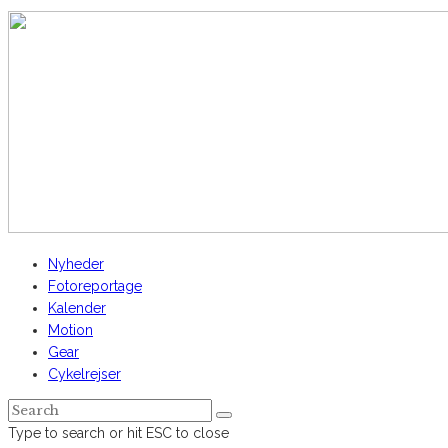
AltomCykling.dk 2025 | Tel.: +45 23 49 19 39
Nyheder
Fotoreportage
Kalender
Motion
Gear
Cykelrejser
Type to search or hit ESC to close