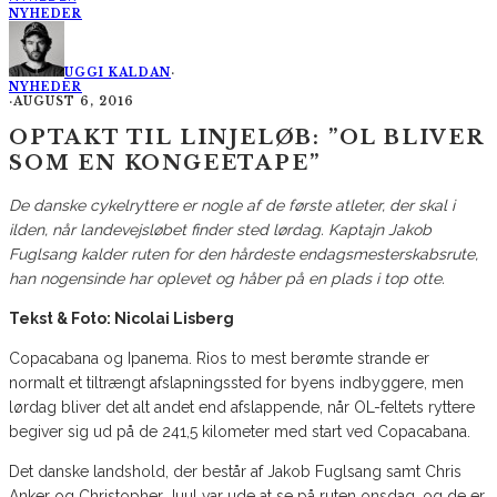
NYHEDER
UGGI KALDAN
·
NYHEDER
·
AUGUST 6, 2016
OPTAKT TIL LINJELØB: ”OL BLIVER
SOM EN KONGEETAPE”
De danske cykelryttere er nogle af de første atleter, der skal i
ilden, når landevejsløbet finder sted lørdag. Kaptajn Jakob
Fuglsang kalder ruten for den hårdeste endagsmesterskabsrute,
han nogensinde har oplevet og håber på en plads i top otte.
Tekst & Foto: Nicolai Lisberg
Copacabana og Ipanema. Rios to mest berømte strande er
normalt et tiltrængt afslapningssted for byens indbyggere, men
lørdag bliver det alt andet end afslappende, når OL-feltets ryttere
begiver sig ud på de 241,5 kilometer med start ved Copacabana.
Det danske landshold, der består af Jakob Fuglsang samt Chris
Anker og Christopher Juul var ude at se på ruten onsdag, og de er