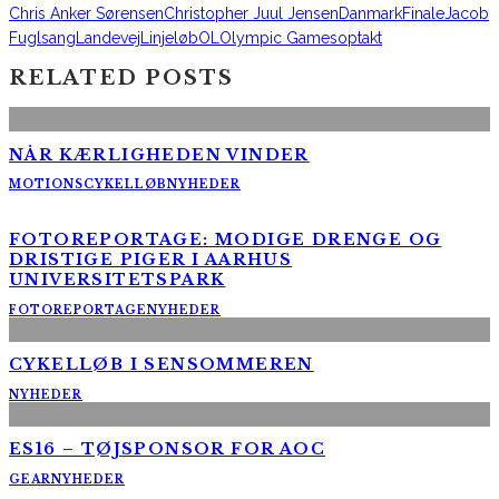
Chris Anker Sørensen
Christopher Juul Jensen
Danmark
Finale
Jacob
Fuglsang
Landevej
Linjeløb
OL
Olympic Games
optakt
RELATED POSTS
NÅR KÆRLIGHEDEN VINDER
MOTIONSCYKELLØB
NYHEDER
FOTOREPORTAGE: MODIGE DRENGE OG
DRISTIGE PIGER I AARHUS
UNIVERSITETSPARK
FOTOREPORTAGE
NYHEDER
CYKELLØB I SENSOMMEREN
NYHEDER
ES16 – TØJSPONSOR FOR AOC
GEAR
NYHEDER