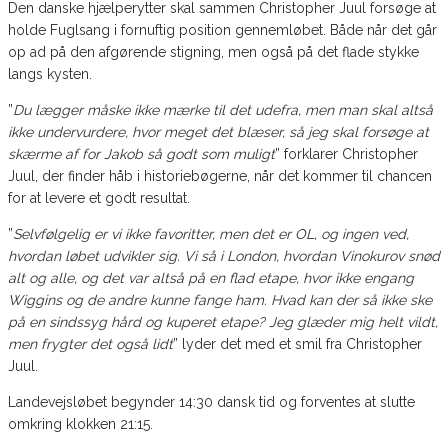
Den danske hjælperytter skal sammen Christopher Juul forsøge at
holde Fuglsang i fornuftig position gennemløbet. Både når det går
op ad på den afgørende stigning, men også på det flade stykke
langs kysten.
”
Du lægger måske ikke mærke til det udefra, men man skal altså
ikke undervurdere, hvor meget det blæser, så jeg skal forsøge at
skærme af for Jakob så godt som muligt
” forklarer Christopher
Juul, der finder håb i historiebøgerne, når det kommer til chancen
for at levere et godt resultat.
”
Selvfølgelig er vi ikke favoritter, men det er OL, og ingen ved,
hvordan løbet udvikler sig. Vi så i London, hvordan Vinokurov snød
alt og alle, og det var altså på en flad etape, hvor ikke engang
Wiggins og de andre kunne fange ham. Hvad kan der så ikke ske
på en sindssyg hård og kuperet etape? Jeg glæder mig helt vildt,
men frygter det også lidt
” lyder det med et smil fra Christopher
Juul.
Landevejsløbet begynder 14:30 dansk tid og forventes at slutte
omkring klokken 21:15.