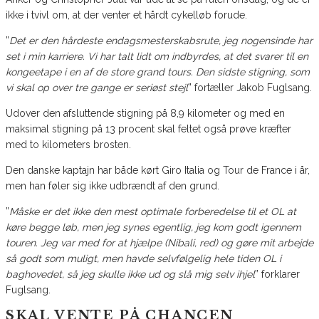
ikke i tvivl om, at der venter et hårdt cykelløb forude.
”
Det er den hårdeste endagsmesterskabsrute, jeg nogensinde har
set i min karriere. Vi har talt lidt om indbyrdes, at det svarer til en
kongeetape i en af de store grand tours. Den sidste stigning, som
vi skal op over tre gange er seriøst stejl
” fortæller Jakob Fuglsang.
Udover den afsluttende stigning på 8,9 kilometer og med en
maksimal stigning på 13 procent skal feltet også prøve kræfter
med to kilometers brosten.
Den danske kaptajn har både kørt Giro Italia og Tour de France i år,
men han føler sig ikke udbrændt af den grund.
”
Måske er det ikke den mest optimale forberedelse til et OL at
køre begge løb, men jeg synes egentlig, jeg kom godt igennem
touren. Jeg var med for at hjælpe (Nibali, red) og gøre mit arbejde
så godt som muligt, men havde selvfølgelig hele tiden OL i
baghovedet, så jeg skulle ikke ud og slå mig selv ihjel
” forklarer
Fuglsang.
SKAL VENTE PÅ CHANCEN