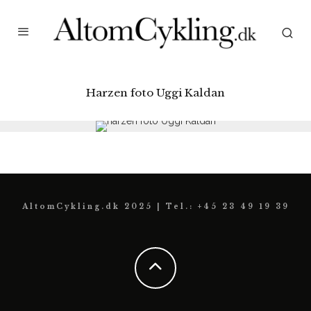
Harzen foto Uggi Kaldan
AltomCykling.dk 2025 | Tel.: +45 23 49 19 39