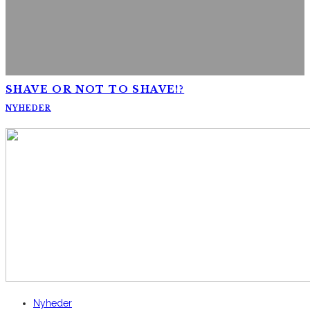
SHAVE OR NOT TO SHAVE!?
NYHEDER
AltomCykling.dk 2025 | Tel.: +45 23 49 19 39
Nyheder