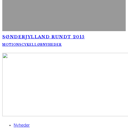
SØNDERJYLLAND RUNDT 2015
MOTIONSCYKELLØB
NYHEDER
AltomCykling.dk 2025 | Tel.: +45 23 49 19 39
Nyheder