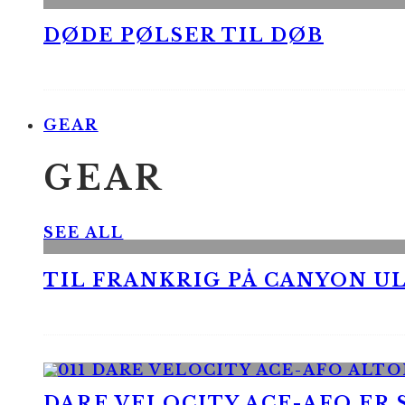
DØDE PØLSER TIL DØB
GEAR
GEAR
SEE ALL
TIL FRANKRIG PÅ CANYON UL
DARE VELOCITY ACE-AFO ER