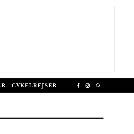
AR
CYKELREJSER