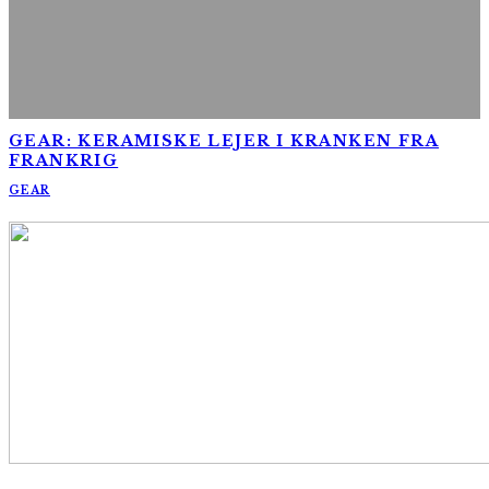
GEAR: KERAMISKE LEJER I KRANKEN FRA
FRANKRIG
GEAR
AltomCykling.dk 2025 | Tel.: +45 23 49 19 39