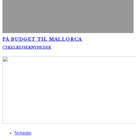
PÅ BUDGET TIL MALLORCA
CYKELREJSER
NYHEDER
AltomCykling.dk 2025 | Tel.: +45 23 49 19 39
Nyheder