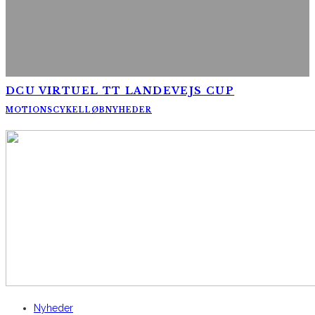
DCU VIRTUEL TT LANDEVEJS CUP
MOTIONSCYKELLØB
NYHEDER
AltomCykling.dk 2025 | Tel.: +45 23 49 19 39
Nyheder