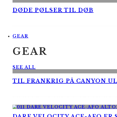
DØDE PØLSER TIL DØB
GEAR
GEAR
SEE ALL
TIL FRANKRIG PÅ CANYON UL
DARE VELOCITY ACE-AFO ER