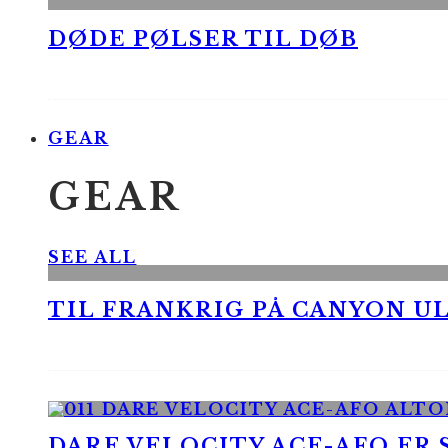
DØDE PØLSER TIL DØB
GEAR
GEAR
SEE ALL
TIL FRANKRIG PÅ CANYON UL
DARE VELOCITY ACE-AFO ER