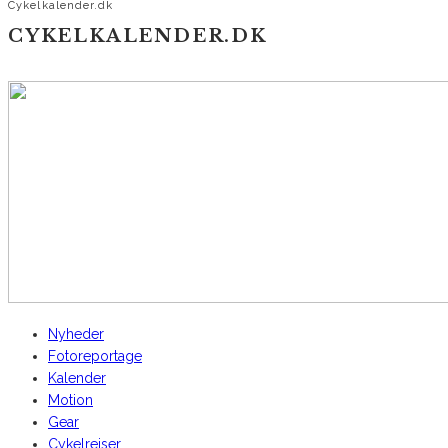
Cykelkalender.dk
CYKELKALENDER.DK
AltomCykling.dk 2025 | Tel.: +45 23 49 19 39
Nyheder
Fotoreportage
Kalender
Motion
Gear
Cykelrejser