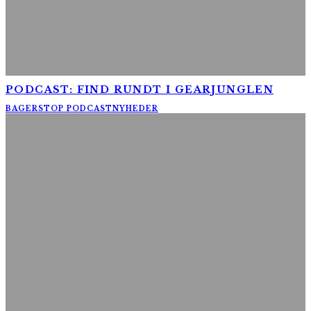
PODCAST: FIND RUNDT I GEARJUNGLEN
BAGERSTOP PODCAST
NYHEDER