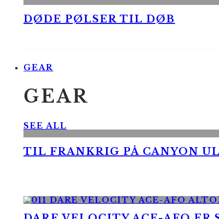
DØDE PØLSER TIL DØB
GEAR
GEAR
SEE ALL
TIL FRANKRIG PÅ CANYON UL
DARE VELOCITY ACE-AFO ER