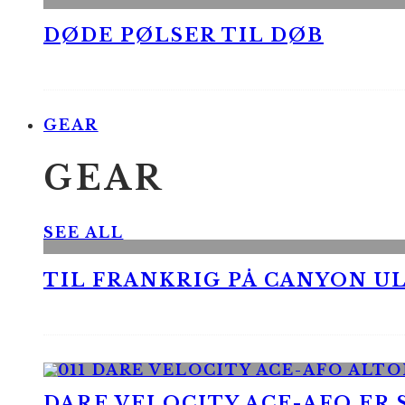
DØDE PØLSER TIL DØB
GEAR
GEAR
SEE ALL
TIL FRANKRIG PÅ CANYON UL
DARE VELOCITY ACE-AFO ER