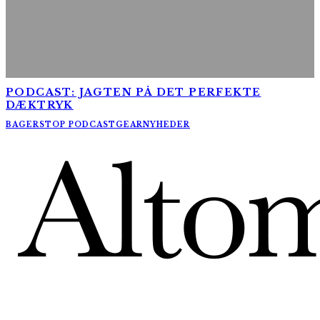
PODCAST: JAGTEN PÅ DET PERFEKTE
DÆKTRYK
BAGERSTOP PODCAST
GEAR
NYHEDER
AltomCykling.dk 2025 | Tel.: +45 23 49 19 39