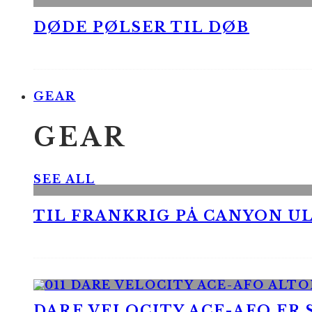
DØDE PØLSER TIL DØB
GEAR
GEAR
SEE ALL
TIL FRANKRIG PÅ CANYON UL
DARE VELOCITY ACE-AFO ER