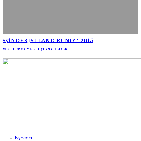
SØNDERJYLLAND RUNDT 2015
MOTIONSCYKELLØB
NYHEDER
AltomCykling.dk 2025 | Tel.: +45 23 49 19 39
Nyheder