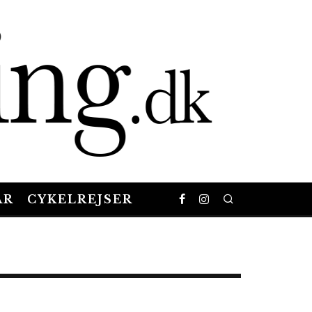
AR
CYKELREJSER