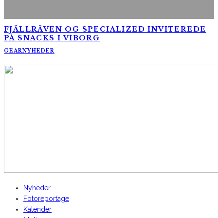
FJÄLLRÄVEN OG SPECIALIZED INVITEREDE
PÅ SNACKS I VIBORG
GEAR
NYHEDER
AltomCykling.dk 2025 | Tel.: +45 23 49 19 39
Nyheder
Fotoreportage
Kalender