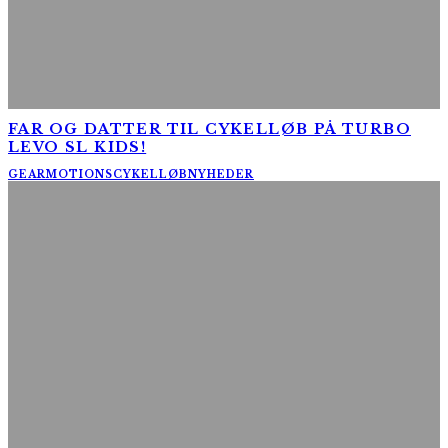
FAR OG DATTER TIL CYKELLØB PÅ TURBO
LEVO SL KIDS!
GEAR
MOTIONSCYKELLØB
NYHEDER