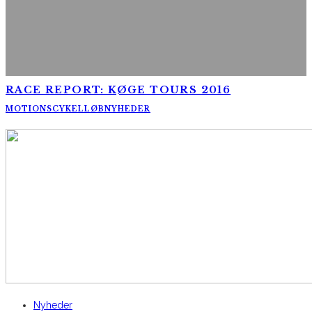
RACE REPORT: KØGE TOURS 2016
MOTIONSCYKELLØB
NYHEDER
AltomCykling.dk 2025 | Tel.: +45 23 49 19 39
Nyheder