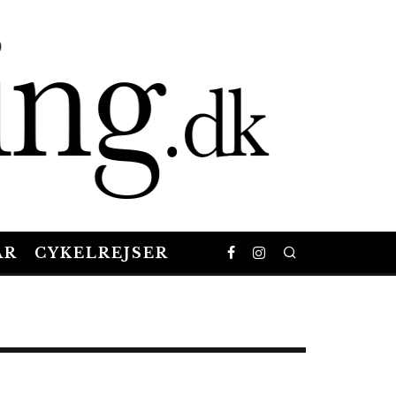
AR
CYKELREJSER