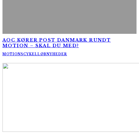
AOC KØRER POST DANMARK RUNDT
MOTION – SKAL DU MED?
MOTIONSCYKELLØB
NYHEDER
AltomCykling.dk 2025 | Tel.: +45 23 49 19 39