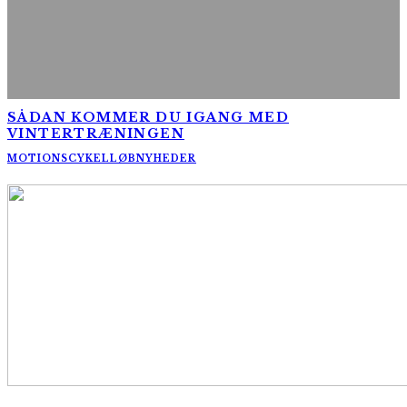
SÅDAN KOMMER DU IGANG MED
VINTERTRÆNINGEN
MOTIONSCYKELLØB
NYHEDER
AltomCykling.dk 2025 | Tel.: +45 23 49 19 39