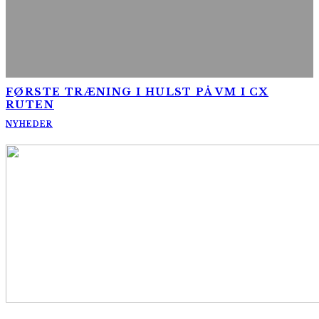
FØRSTE TRÆNING I HULST PÅ VM I CX
RUTEN
NYHEDER
AltomCykling.dk 2025 | Tel.: +45 23 49 19 39