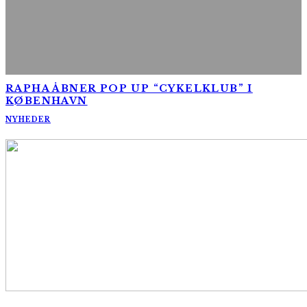
RAPHA ÅBNER POP UP “CYKELKLUB” I
KØBENHAVN
NYHEDER
AltomCykling.dk 2025 | Tel.: +45 23 49 19 39