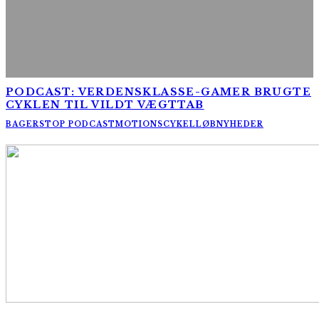
PODCAST: VERDENSKLASSE-GAMER BRUGTE
CYKLEN TIL VILDT VÆGTTAB
BAGERSTOP PODCAST
MOTIONSCYKELLØB
NYHEDER
AltomCykling.dk 2025 | Tel.: +45 23 49 19 39