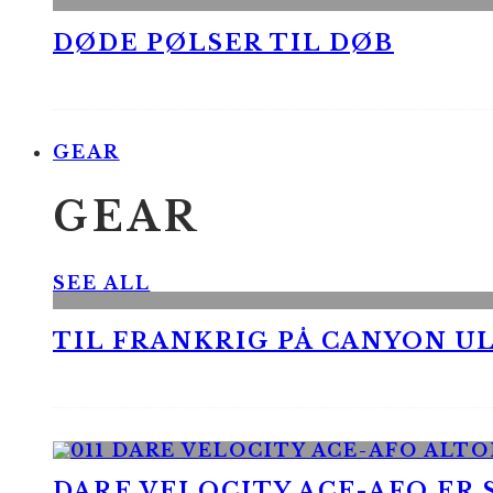
DØDE PØLSER TIL DØB
GEAR
GEAR
SEE ALL
TIL FRANKRIG PÅ CANYON UL
DARE VELOCITY ACE-AFO ER