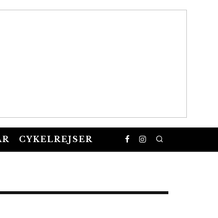
AR
CYKELREJSER