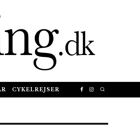
AR
CYKELREJSER