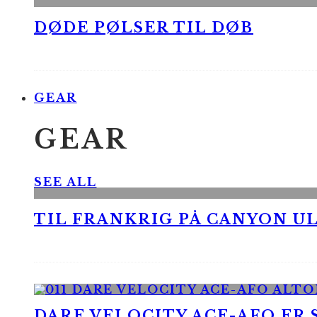
DØDE PØLSER TIL DØB
GEAR
GEAR
SEE ALL
TIL FRANKRIG PÅ CANYON UL
DARE VELOCITY ACE-AFO ER