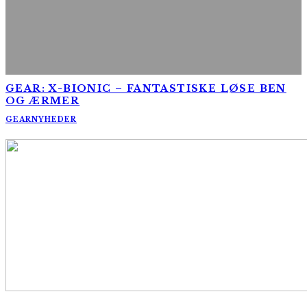
GEAR: X-BIONIC – FANTASTISKE LØSE BEN
OG ÆRMER
GEAR
NYHEDER
AltomCykling.dk 2025 | Tel.: +45 23 49 19 39