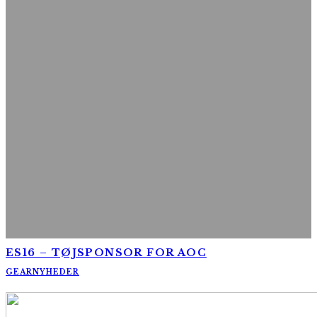
ES16 – TØJSPONSOR FOR AOC
GEAR
NYHEDER
AltomCykling.dk 2025 | Tel.: +45 23 49 19 39