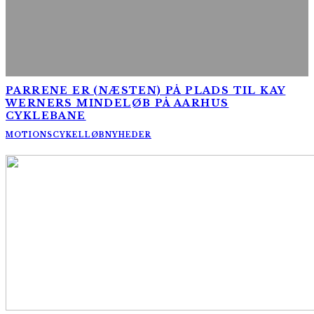
PARRENE ER (NÆSTEN) PÅ PLADS TIL KAY
WERNERS MINDELØB PÅ AARHUS
CYKLEBANE
MOTIONSCYKELLØB
NYHEDER
AltomCykling.dk 2025 | Tel.: +45 23 49 19 39