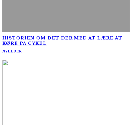
HISTORIEN OM DET DER MED AT LÆRE AT
KØRE PÅ CYKEL
NYHEDER
AltomCykling.dk 2025 | Tel.: +45 23 49 19 39