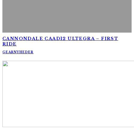
CANNONDALE CAAD12 ULTEGRA – FIRST
RIDE
GEAR
NYHEDER
AltomCykling.dk 2025 | Tel.: +45 23 49 19 39