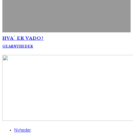
HVA´ ER VADO?
GEAR
NYHEDER
AltomCykling.dk 2025 | Tel.: +45 23 49 19 39
Nyheder