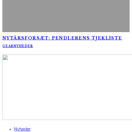
NYTÅRSFORSÆT: PENDLERENS TJEKLISTE
GEAR
NYHEDER
AltomCykling.dk 2025 | Tel.: +45 23 49 19 39
Nyheder