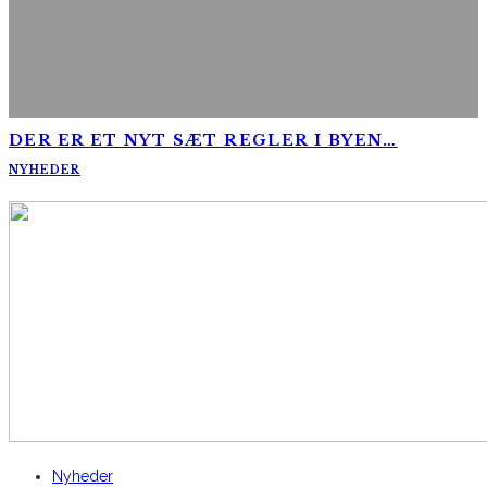
DER ER ET NYT SÆT REGLER I BYEN…
NYHEDER
AltomCykling.dk 2025 | Tel.: +45 23 49 19 39
Nyheder