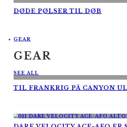
DØDE PØLSER TIL DØB
GEAR
GEAR
SEE ALL
TIL FRANKRIG PÅ CANYON UL
DARE VELOCITY ACE-AFO ER