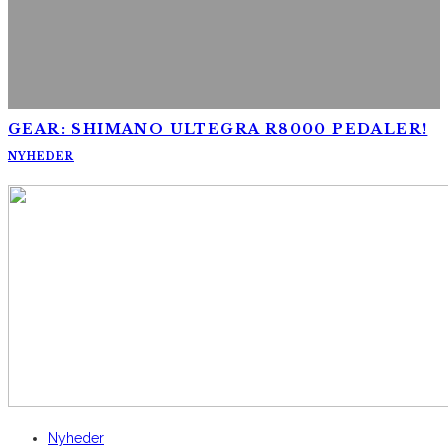
GEAR: SHIMANO ULTEGRA R8000 PEDALER!
NYHEDER
AltomCykling.dk 2025 | Tel.: +45 23 49 19 39
Nyheder