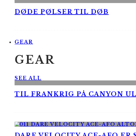
DØDE PØLSER TIL DØB
GEAR
GEAR
SEE ALL
TIL FRANKRIG PÅ CANYON UL
DARE VELOCITY ACE-AFO ER