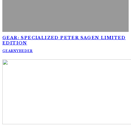
GEAR: SPECIALIZED PETER SAGEN LIMITED
EDITION
GEAR
NYHEDER
AltomCykling.dk 2025 | Tel.: +45 23 49 19 39