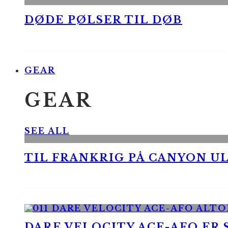
DØDE PØLSER TIL DØB
GEAR
GEAR
SEE ALL
TIL FRANKRIG PÅ CANYON UL
DARE VELOCITY ACE-AFO ER