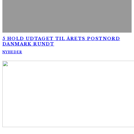
5 HOLD UDTAGET TIL ÅRETS POSTNORD
DANMARK RUNDT
NYHEDER
AltomCykling.dk 2025 | Tel.: +45 23 49 19 39