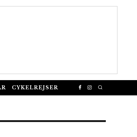
AR
CYKELREJSER