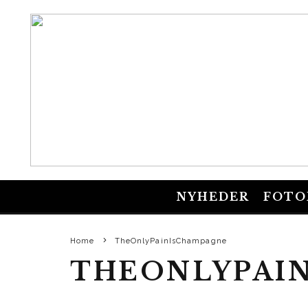
NYHEDER
FOTO
Home
TheOnlyPainIsChampagne
THEONLYPAI