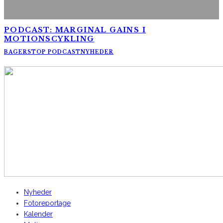
PODCAST: MARGINAL GAINS I
MOTIONSCYKLING
BAGERSTOP PODCAST
NYHEDER
AltomCykling.dk 2025 | Tel.: +45 23 49 19 39
Nyheder
Fotoreportage
Kalender