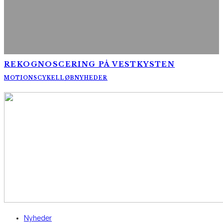
REKOGNOSCERING PÅ VESTKYSTEN
MOTIONSCYKELLØB
NYHEDER
AltomCykling.dk 2025 | Tel.: +45 23 49 19 39
Nyheder